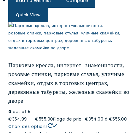
Add To Wishlist
Compare
Quick View
Парковые кресла, интернет-знаменитости,
розовые спинки, парковые стулья, уличные
скамейки, отдых в торговых центрах,
деревянные табуреты, железные скамейки во
дворе
0
out of 5
€354.99
–
€555.00
Plage de prix : €354.99 à €555.00
Choix des options