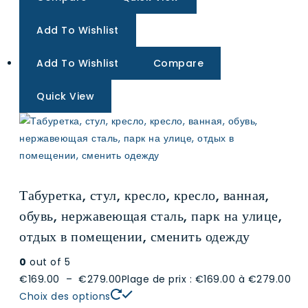
Add To Wishlist
Add To Wishlist
Compare
Quick View
Табуретка, стул, кресло, кресло, ванная,
обувь, нержавеющая сталь, парк на улице,
отдых в помещении, сменить одежду
0
out of 5
€169.00
–
€279.00
Plage de prix : €169.00 à €279.00
Choix des options