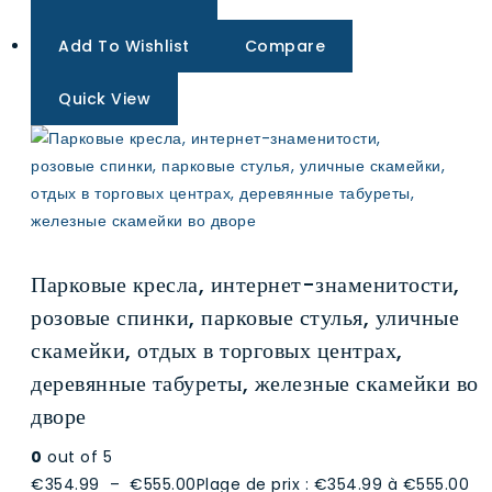
Add To Wishlist
Compare
Quick View
Парковые кресла, интернет-знаменитости,
розовые спинки, парковые стулья, уличные
скамейки, отдых в торговых центрах,
деревянные табуреты, железные скамейки во
дворе
0
out of 5
€354.99
–
€555.00
Plage de prix : €354.99 à €555.00