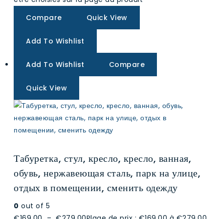
Compare
Quick View
Add To Wishlist
Add To Wishlist
Compare
Quick View
Табуретка, стул, кресло, кресло, ванная,
обувь, нержавеющая сталь, парк на улице,
отдых в помещении, сменить одежду
0
out of 5
€169.00
–
€279.00
Plage de prix : €169.00 à €279.00