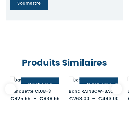
Produits Similaires
Quick View
Quick View
Banquette CLUB-3
Banc RAINBOW-BACK
Plage
Pla
€
825.55
–
€
939.55
€
268.00
–
€
493.00
de
de
prix :
prix 
€825.55
€26
à
à