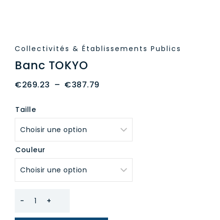
Collectivités & Établissements Publics
Banc TOKYO
Plage
€
269.23
–
€
387.79
de
Taille
prix :
€269.23
à
Couleur
€387.79
quantité
de