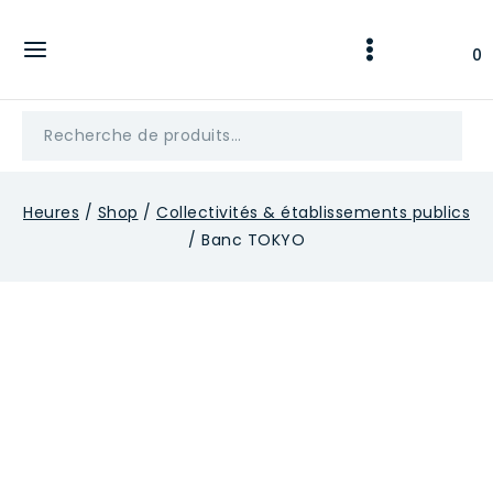
Skip
to
0
content
Recherche
pour :
Heures
/
Shop
/
Collectivités & établissements publics
/
Banc TOKYO