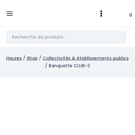
Skip
to
0
content
Recherche
pour :
Heures
/
Shop
/
Collectivités & établissements publics
/
Banquette CLUB-3