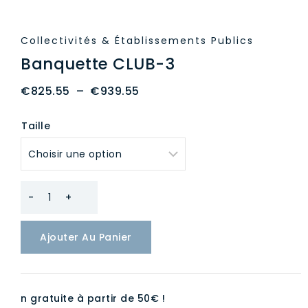
Collectivités & Établissements Publics
Banquette CLUB-3
Plage
€
825.55
–
€
939.55
de
Taille
prix :
€825.55
à
€939.55
quantité
de
Ajouter Au Panier
Banquette
CLUB-
3
n gratuite à partir de 50€ !