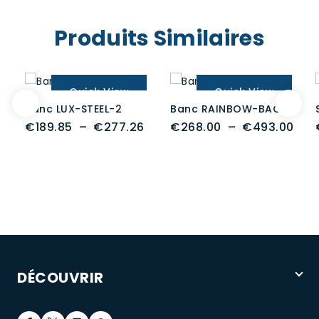
Produits Similaires
Quick View
Quick View
Banc LUX-STEEL-2
Banc RAINBOW-BACK
Plage
Pla
€
189.85
–
€
277.26
€
268.00
–
€
493.00
de
de
prix :
prix 
€189.85
€26
à
à
€277.26
€49
DÉCOUVRIR