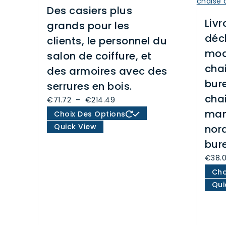
Des casiers plus
Livr
grands pour les
déc
clients, le personnel du
mod
salon de coiffure, et
cha
des armoires avec des
bure
serrures en bois.
chai
Plage
€
71.72
–
€
214.49
de
Ce
man
Choix Des Options
prix :
produit
Quick View
nor
€71.72
a
bur
à
plusieurs
€
38.
€214.49
variations.
Cho
Les
Qui
options
peuvent
être
choisies