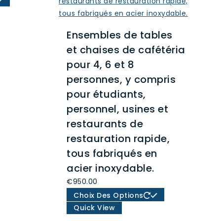
:
produit
9.40
a
Ensembles de tables
plusieurs
9.00
variations.
et chaises de cafétéria
Les
pour 4, 6 et 8
options
personnes, y compris
peuvent
pour étudiants,
être
personnel, usines et
choisies
sur
restaurants de
la
restauration rapide,
page
tous fabriqués en
du
acier inoxydable.
produit
€
950.00
Ce
Choix Des Options
produit
Quick View
a