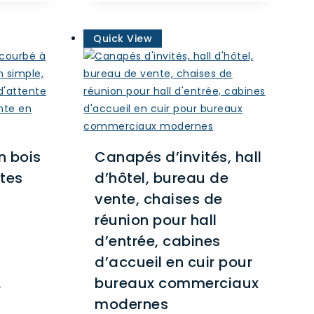
plusieurs
variations.
Quick View
Les
options
peuvent
être
choisies
sur
la
n bois
Canapés d’invités, hall
page
ttes
d’hôtel, bureau de
du
vente, chaises de
produit
réunion pour hall
d’entrée, cabines
d’accueil en cuir pour
,
bureaux commerciaux
modernes