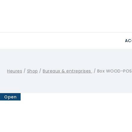
Skip
to
content
AC
Heures
/
Shop
/
Bureaux & entreprises
/
Box WOOD-POS
Open