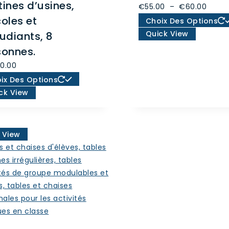
ines d’usines,
Plage
€
55.00
–
€
60.00
oles et
de
Choix Des Options
prix :
Quick View
udiants, 8
€55.0
sonnes.
à
00.00
€60.0
Ce
ix Des Options
produit
ck View
a
plusieurs
variations.
 View
Les
options
peuvent
être
choisies
sur
la