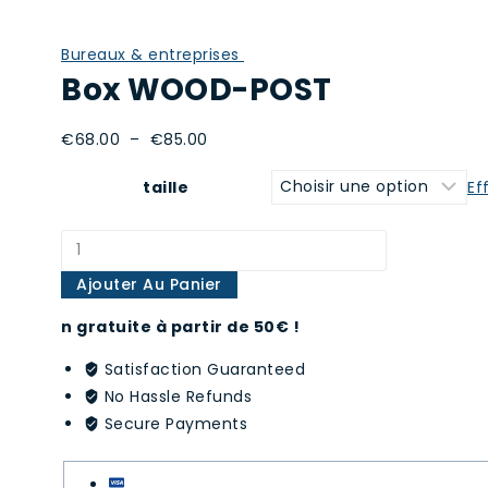
Bureaux & entreprises
Box WOOD-POST
Plage
€
68.00
–
€
85.00
de
Ef
taille
prix :
€68.00
quantité
à
de
€85.00
Ajouter Au Panier
Box
WOOD-
n gratuite à partir de 50€ !
POST
Satisfaction Guaranteed
No Hassle Refunds
Secure Payments