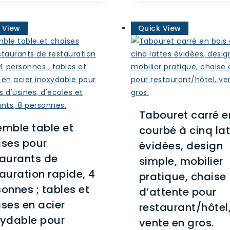
Les
options
 View
Quick View
peuvent
être
choisies
sur
la
page
du
Tabouret carré e
produit
emble table et
courbé à cinq la
ises pour
évidées, design
taurants de
simple, mobilier
auration rapide, 4
pratique, chaise
onnes ; tables et
d’attente pour
ses en acier
restaurant/hôtel
xydable pour
vente en gros.