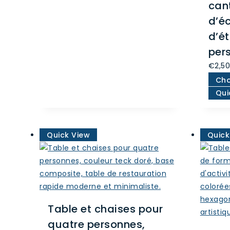
la
cant
page
d’éc
du
d’ét
produit
per
€
2,5
Cho
Qui
Quick View
Quick
Table et chaises pour
quatre personnes,