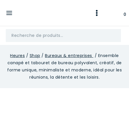
Skip
to
0
content
Recherche
pour :
Heures
/
Shop
/
Bureaux & entreprises
/
Ensemble
canapé et tabouret de bureau polyvalent, créatif, de
forme unique, minimaliste et moderne, idéal pour les
réunions, la détente et les loisirs.