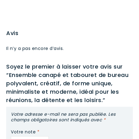
les
réunions,
la
Avis
détente
Il n’y a pas encore d’avis.
et
les
Soyez le premier à laisser votre avis sur
loisirs.
“Ensemble canapé et tabouret de bureau
polyvalent, créatif, de forme unique,
minimaliste et moderne, idéal pour les
réunions, la détente et les loisirs.”
Votre adresse e-mail ne sera pas publiée.
Les
champs obligatoires sont indiqués avec
*
Votre note
*