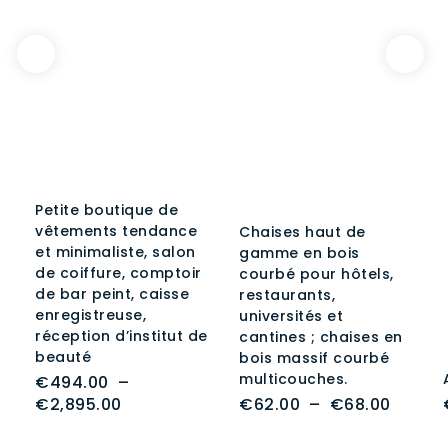
Petite boutique de
vêtements tendance
Chaises haut de
et minimaliste, salon
gamme en bois
de coiffure, comptoir
courbé pour hôtels,
de bar peint, caisse
restaurants,
enregistreuse,
universités et
réception d’institut de
cantines ; chaises en
beauté
bois massif courbé
multicouches.
€
494.00
–
Plage
Plage
€
2,895.00
€
62.00
–
€
68.00
de
de
prix :
prix :