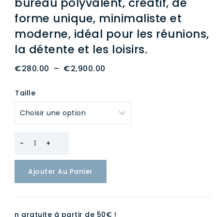
bureau polyvalent, créatif, de
forme unique, minimaliste et
moderne, idéal pour les réunions,
la détente et les loisirs.
Plage
€
280.00
–
€
2,900.00
de
Taille
prix :
€280.00
à
€2,900.00
quantité
de
Ajouter Au Panier
Ensemble
canapé
et
n gratuite à partir de 50€ !