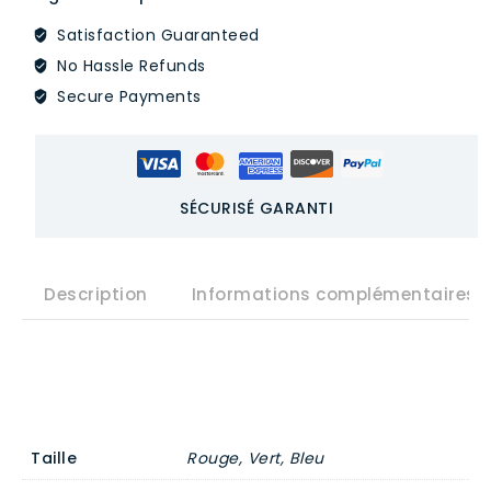
tabouret
Satisfaction Guaranteed
de
No Hassle Refunds
bureau
Secure Payments
polyvalent,
créatif,
de
SÉCURISÉ GARANTI
forme
unique,
Description
Informations complémentaires
minimaliste
et
moderne,
idéal
Taille
Rouge, Vert, Bleu
pour