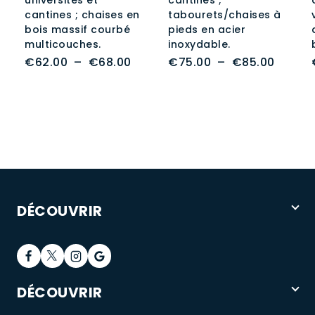
universités et
cantines ;
100%
cantines ; chaises en
tabourets/chaises à
bois massif courbé
pieds en acier
Рейтинг
multicouches.
inoxydable.
похвалы
Plage
Plage
€
62.00
–
€
68.00
€
75.00
–
€
85.00
в
de
de
магазине
prix :
prix :
99.1%
€62.00
€75.0
Уличное
à
à
парковое
€68.00
€85.0
кресло,
спинка,
водонепроницаемая
скамейка,
DÉCOUVRIR
DÉCOUVRIR