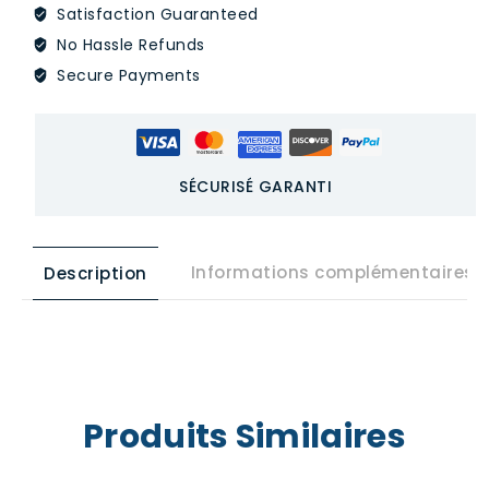
Satisfaction Guaranteed
Шушань,
город
No Hassle Refunds
Хэфэй
Secure Payments
Внимание
Обслуживание
клиентов
全
SÉCURISÉ GARANTI
部
商
品
Informations complémentaires
Description
Товар
Поселился
на
3
года
Produits Similaires
Основная
деятельность:
мебель