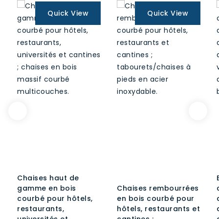
для
Quick View
Quick View
отдыха
и
уличного
отдыха
Скорость
возврата
в
магазинах
50%
Точки
обслуживания
магазинов
4,0
Chaises haut de
очка
gamme en bois
Chaises rembourrées
Сроки
courbé pour hôtels,
en bois courbé pour
своевременной
restaurants,
hôtels, restaurants et
доставки