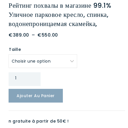
Рейтинг похвалы в магазине 99.1%
Уличное парковое кресло, спинка,
водонепроницаемая скамейка,
Plage
€
389.00
–
€
550.00
de
Taille
prix :
€389.00
à
€550.00
quantité
de
Параметры
Ajouter Au Panier
Мебельная
фабрика
Хунсин
в
n gratuite à partir de 50€ !
районе