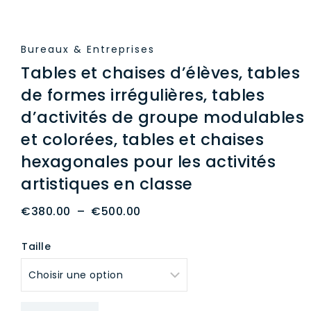
Bureaux & Entreprises
Tables et chaises d’élèves, tables
de formes irrégulières, tables
d’activités de groupe modulables
et colorées, tables et chaises
hexagonales pour les activités
artistiques en classe
Plage
€
380.00
–
€
500.00
de
Taille
prix :
€380.00
à
€500.00
quantité