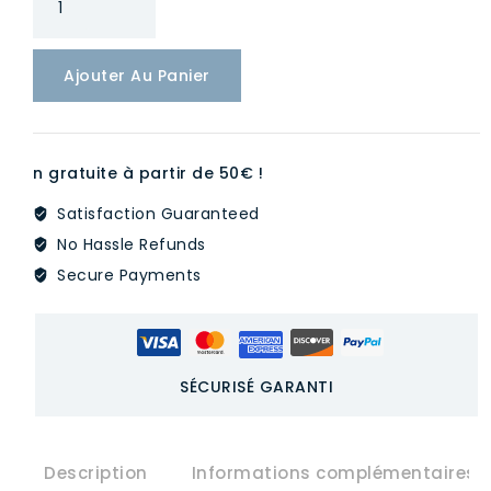
de
Tables
Ajouter Au Panier
et
chaises
d'élèves,
tables
n gratuite à partir de 50€ !
de
Satisfaction Guaranteed
formes
irrégulières,
No Hassle Refunds
tables
Secure Payments
d'activités
de
groupe
modulables
SÉCURISÉ GARANTI
et
colorées,
tables
Description
Informations complémentaires