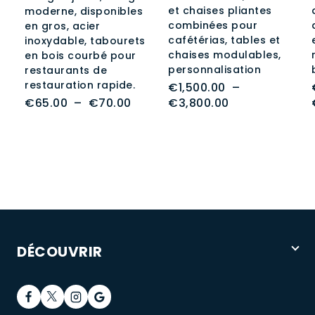
et chaises pliantes
moderne, disponibles
combinées pour
en gros, acier
cafétérias, tables et
inoxydable, tabourets
chaises modulables,
en bois courbé pour
personnalisation
restaurants de
restauration rapide.
€
1,500.00
–
Plage
Plage
€
65.00
–
€
70.00
€
3,800.00
de
de
prix :
prix :
€65.00
€1,500.00
à
à
€70.00
€3,800.00
DÉCOUVRIR