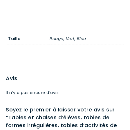
et
chaises
hexagonales
pour
les
activités
Taille
Rouge, Vert, Bleu
artistiques
en
classe
Avis
Il n’y a pas encore d’avis.
Soyez le premier à laisser votre avis sur
“Tables et chaises d’élèves, tables de
formes irrégulières, tables d’activités de